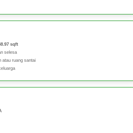
"Saya sangat puas 
yang diberikan. Uru
lebih 
Kas
Pelanggan Cari
8.97 sqft
an selesa
 atau ruang santai
keluarga
A