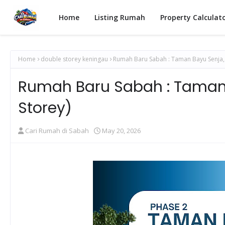
Home
Listing Rumah
Property Calculat
Home
double storey keningau
Rumah Baru Sabah : Taman Bayu Senja,
Rumah Baru Sabah : Taman 
Storey)
Cari Rumah di Sabah
May 20, 2026