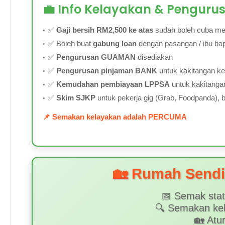
💼 Info Kelayakan & Penguru
✅
Gaji bersih RM2,500 ke atas
sudah boleh cuba m
✅ Boleh buat
gabung loan
dengan pasangan / ibu bap
✅
Pengurusan GUAMAN
disediakan
✅
Pengurusan pinjaman BANK
untuk kakitangan ke
✅
Kemudahan pembiayaan LPPSA
untuk kakitanga
✅
Skim SJKP
untuk pekerja gig (Grab, Foodpanda), bek
📌 Semakan kelayakan adalah PERCUMA
🏡 Rumah Sendir
📅 Semak stat
🔍 Semakan ke
🏡 Atu