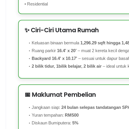
• Residential
✨ Ciri-Ciri Utama Rumah
Keluasan binaan bermula
1,296.29 sqft hingga 1,48
Ruang parkir
16.4' x 20’
– muat 2 kereta kecil deng
Backyard 16.4' x 10.17'
– sesuai untuk dapur basah
2 bilik tidur, 1bilik belajar, 2 bilik air
– ideal untuk 
📅 Maklumat Pembelian
Jangkaan siap:
24 bulan selepas tandatangan SP
Yuran tempahan:
RM500
Diskaun Bumiputera:
5%