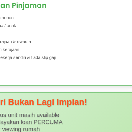
san Pinjaman
emohon
a / anak
rajaan & swasta
n kerajaan
erja sendiri & tiada slip gaji
i Bukan Lagi Impian!
us unit masih available
layakan loan PERCUMA
r viewing rumah