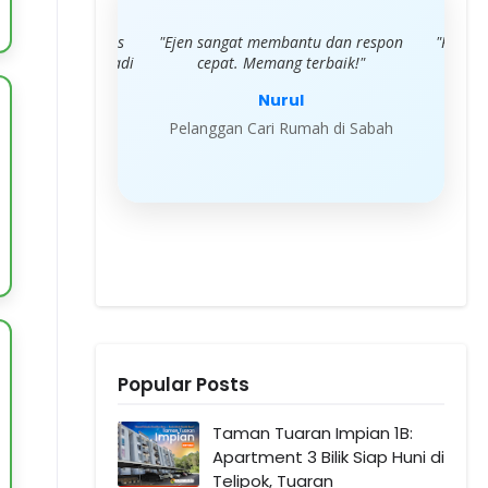
hati dengan servis
"Ejen sangat membantu dan respon
"Proses
san cari rumah jadi
cepat. Memang terbaik!"
mudah."
Nurul
sim
Pelanggan Cari Rumah di Sabah
Pela
 Rumah di Sabah
Popular Posts
Taman Tuaran Impian 1B:
Apartment 3 Bilik Siap Huni di
Telipok, Tuaran