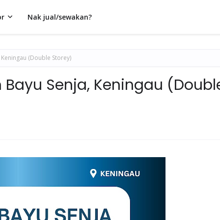
or
Nak jual/sewakan?
 Keningau (Double Storey)
Bayu Senja, Keningau (Doubl