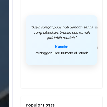
"Saya sangat puas hati dengan servis
"Ejen s
yang diberikan. Urusan cari rumah
c
jadi lebih mudah."
Kassim
Pelan
Pelanggan Cari Rumah di Sabah
Popular Posts