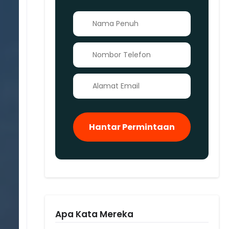
👤
📞
✉️
Hantar Permintaan
Apa Kata Mereka