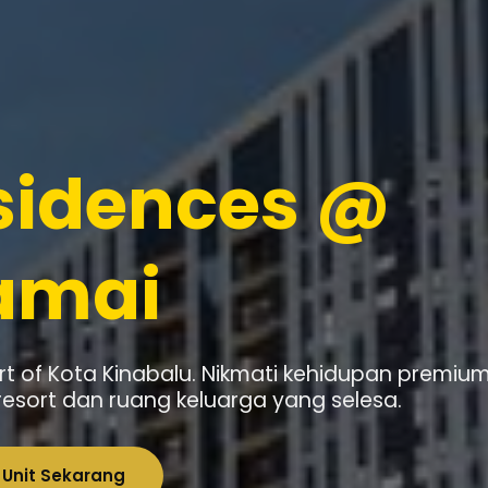
sidences @
amai
eart of Kota Kinabalu. Nikmati kehidupan premiu
i resort dan ruang keluarga yang selesa.
 Unit Sekarang