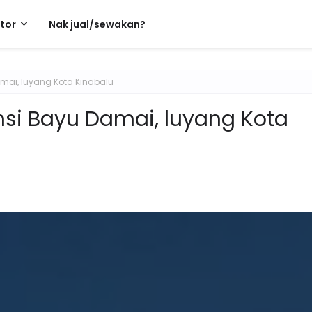
tor
Nak jual/sewakan?
mai, luyang Kota Kinabalu
nsi Bayu Damai, luyang Kota