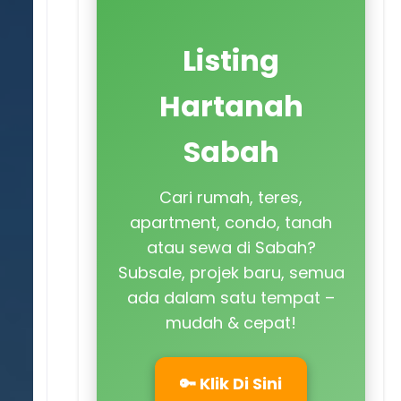
Listing
Hartanah
Sabah
Cari rumah, teres,
apartment, condo, tanah
atau sewa di Sabah?
Subsale, projek baru, semua
ada dalam satu tempat –
mudah & cepat!
🔑 Klik Di Sini