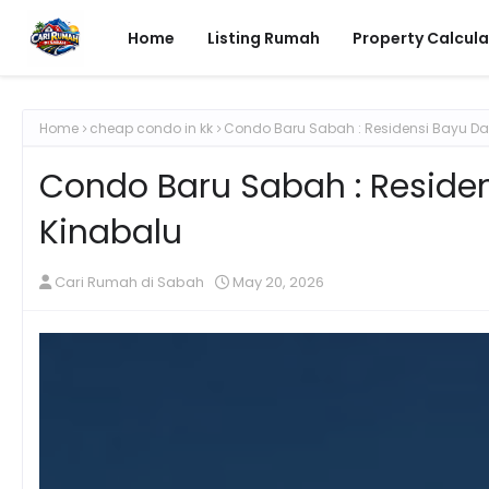
Home
Listing Rumah
Property Calcula
Home
cheap condo in kk
Condo Baru Sabah : Residensi Bayu Da
Condo Baru Sabah : Reside
Kinabalu
Cari Rumah di Sabah
May 20, 2026