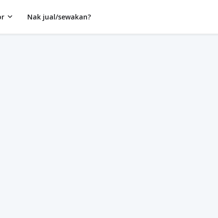
or
Nak jual/sewakan?
Hanya untuk NZ TEAM sahaja