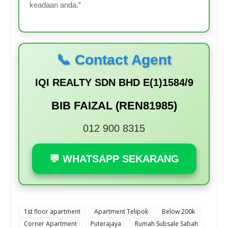
keadaan anda.”
📞 Contact Agent
IQI REALTY SDN BHD E(1)1584/9
BIB FAIZAL (REN81985)
012 900 8315
💬 WHATSAPP SEKARANG
1st floor apartment
Apartment Telipok
Below 200k
Corner Apartment
Puterajaya
Rumah Subsale Sabah