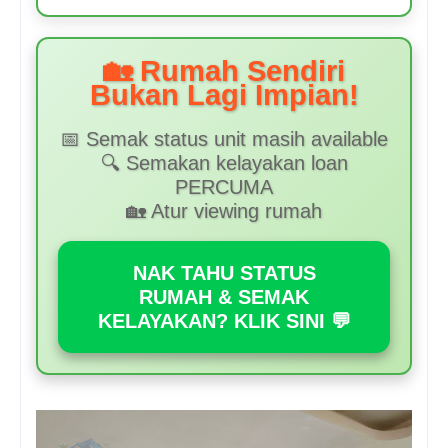
🏡 Rumah Sendiri
Bukan Lagi Impian!
📅 Semak status unit masih available
🔍 Semakan kelayakan loan
PERCUMA
🏡 Atur viewing rumah
NAK TAHU STATUS
RUMAH & SEMAK
KELAYAKAN? KLIK SINI 💬