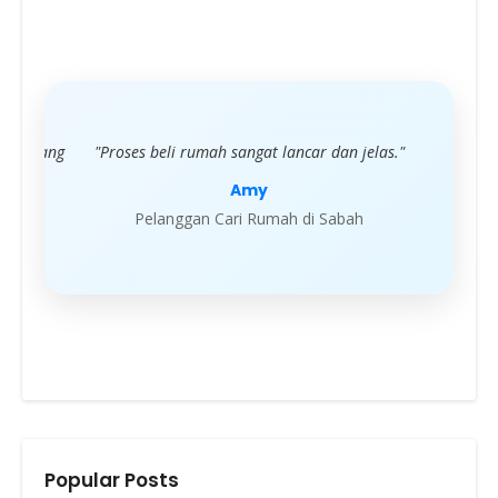
elas."
"Servis profesional dan sangat memuaskan."
"Say
diberik
Ahmad
Pelanggan Cari Rumah di Sabah
Popular Posts