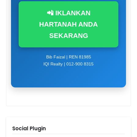
📲 IKLANKAN
HARTANAH ANDA
SEKARANG
Bib Faizal | REN 81985
IQI Realty | 012-900 8315
Social Plugin