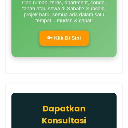
Cari rumah, teres, apartment, condo,
tanah atau sewa di Sabah? Subsale,
projek baru, semua ada dalam satu
tempat – mudah & cepat!
🔑 Klik Di Sini
Dapatkan
Konsultasi