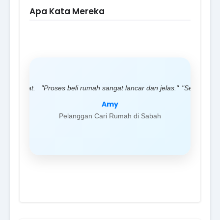
Apa Kata Mereka
spon cepat.
"Proses beli rumah sangat lancar dan jelas."
"Servis pro
Amy
Pelanggan Cari Rumah di Sabah
Pelan
 Sabah