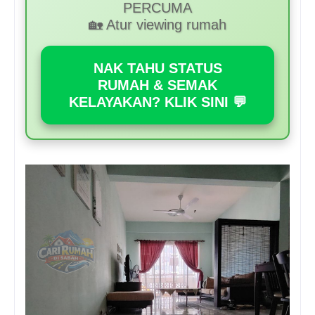
PERCUMA
🏡 Atur viewing rumah
NAK TAHU STATUS
RUMAH & SEMAK
KELAYAKAN? KLIK SINI 💬