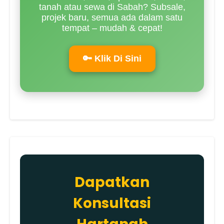
tanah atau sewa di Sabah? Subsale,
projek baru, semua ada dalam satu
tempat – mudah & cepat!
🔑 Klik Di Sini
Dapatkan
Konsultasi