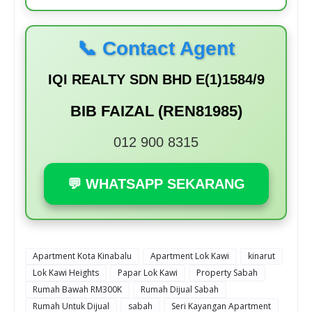
📞 Contact Agent
IQI REALTY SDN BHD E(1)1584/9
BIB FAIZAL (REN81985)
012 900 8315
💬 WHATSAPP SEKARANG
Apartment Kota Kinabalu
Apartment Lok Kawi
kinarut
Lok Kawi Heights
Papar Lok Kawi
Property Sabah
Rumah Bawah RM300K
Rumah Dijual Sabah
Rumah Untuk Dijual
sabah
Seri Kayangan Apartment