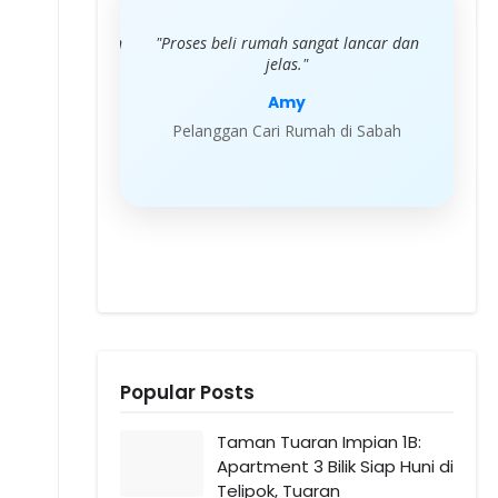
bantu dan respon
"Proses beli rumah sangat lancar dan
"Se
ng terbaik!"
jelas."
rul
Amy
 Rumah di Sabah
Pelanggan Cari Rumah di Sabah
Pela
Popular Posts
Taman Tuaran Impian 1B:
Apartment 3 Bilik Siap Huni di
Telipok, Tuaran