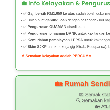
💼 Info Kelayakan & Penguru
✅
Gaji bersih RM1,650 ke atas
sudah boleh cuba m
✅ Boleh buat
gabung loan
dengan pasangan / ibu bap
✅
Pengurusan GUAMAN
disediakan
✅
Pengurusan pinjaman BANK
untuk kakitangan ke
✅
Kemudahan pembiayaan LPPSA
untuk kakitanga
✅
Skim SJKP
untuk pekerja gig (Grab, Foodpanda), bek
📌 Semakan kelayakan adalah PERCUMA
🏡 Rumah Sendir
📅 Semak stat
🔍 Semakan ke
🏡 Atu