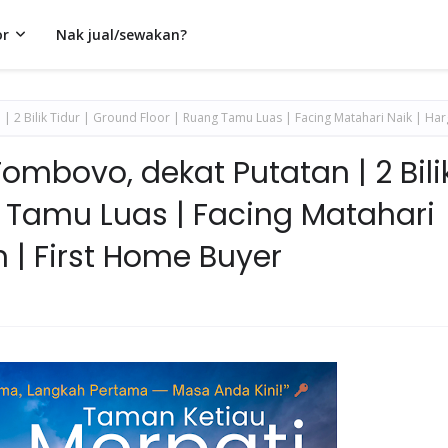
or
Nak jual/sewakan?
| 2 Bilik Tidur | Ground Floor | Ruang Tamu Luas | Facing Matahari Naik | Ha
ombovo, dekat Putatan | 2 Bili
g Tamu Luas | Facing Matahari
 | First Home Buyer