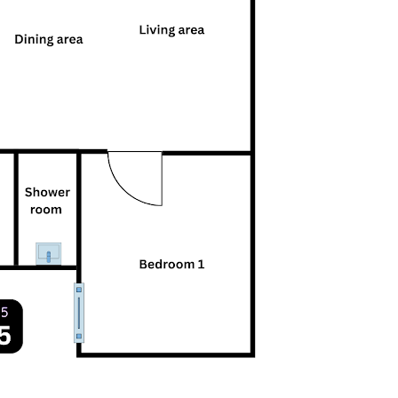
"Saya sangat puas hati dengan servis
"Ejen sangat mem
yang diberikan. Urusan cari rumah jadi
cepat. Mema
lebih mudah."
Nu
Kassim
Pelanggan Cari
Pelanggan Cari Rumah di Sabah