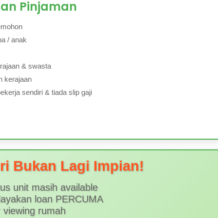
san Pinjaman
emohon
a / anak
rajaan & swasta
n kerajaan
erja sendiri & tiada slip gaji
i Bukan Lagi Impian!
us unit masih available
layakan loan PERCUMA
r viewing rumah