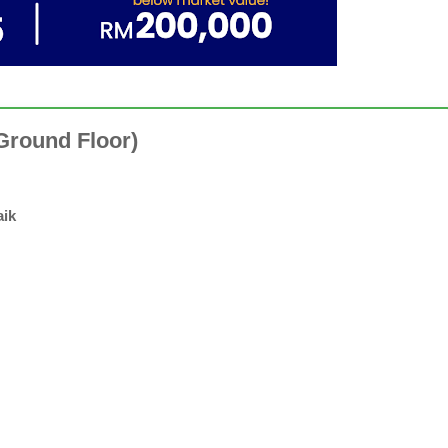
Ground Floor)
aik