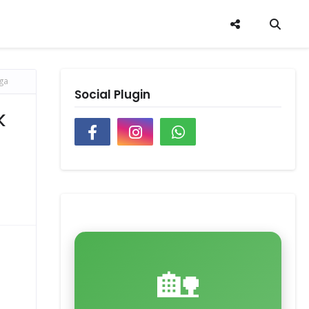
rga
Social Plugin
k
🏡