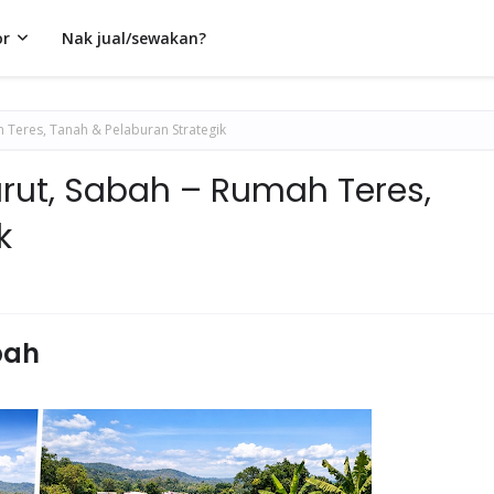
or
Nak jual/sewakan?
h Teres, Tanah & Pelaburan Strategik
arut, Sabah – Rumah Teres,
k
bah