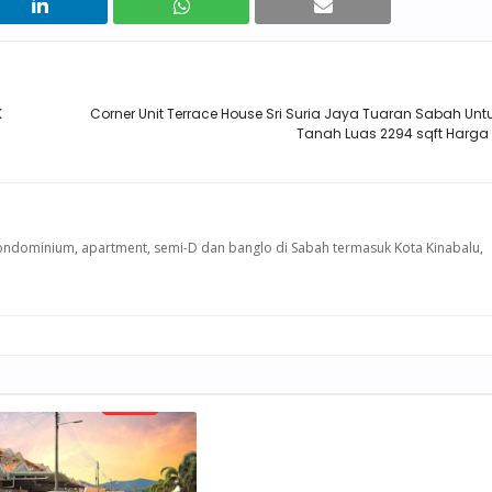
 servis
"Ejen sangat membantu dan respon
"Proses beli rumah
mah jadi
cepat. Memang terbaik!"
jel
Nurul
A
K
Corner Unit Terrace House Sri Suria Jaya Tuaran Sabah Untuk
Pelanggan Cari Rumah di Sabah
Pelanggan Cari
Tanah Luas 2294 sqft Harg
Sabah
, kondominium, apartment, semi-D dan banglo di Sabah termasuk Kota Kinabalu,