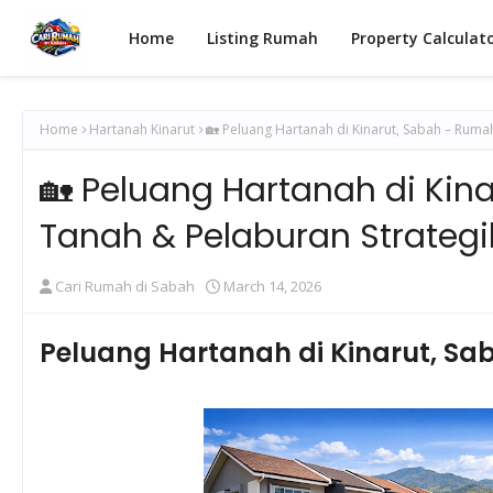
Home
Listing Rumah
Property Calculat
Home
Hartanah Kinarut
🏡 Peluang Hartanah di Kinarut, Sabah – Ruma
🏡 Peluang Hartanah di Kin
Tanah & Pelaburan Strategi
Cari Rumah di Sabah
March 14, 2026
Peluang Hartanah di Kinarut, Sa