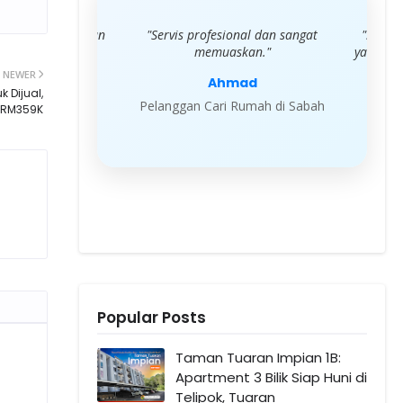
 sangat lancar dan
"Servis profesional dan sangat
"Saya s
as."
memuaskan."
yang dib
NEWER
my
Ahmad
 Dijual,
 Rumah di Sabah
Pelanggan Cari Rumah di Sabah
a RM359K
Pela
Popular Posts
Taman Tuaran Impian 1B:
Apartment 3 Bilik Siap Huni di
Telipok, Tuaran