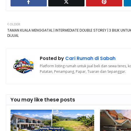
"Saya sangat puas hati dengan
yang diberikan. Urusan cari ru
lebih mudah."
OLDER
TAMAN KUALA MENGGATAL | INTERMEDIATE DOUBLE STOREY | 3 BILIK UNTU
Kassim
DIJUAL
Pelanggan Cari Rumah di 
Posted by
Cari Rumah di Sabah
Platform listing rumah untuk jual beli dan sewa teres
Putatan, Penampang, Papar, Tuaran dan Sepanggar.
You may like these posts