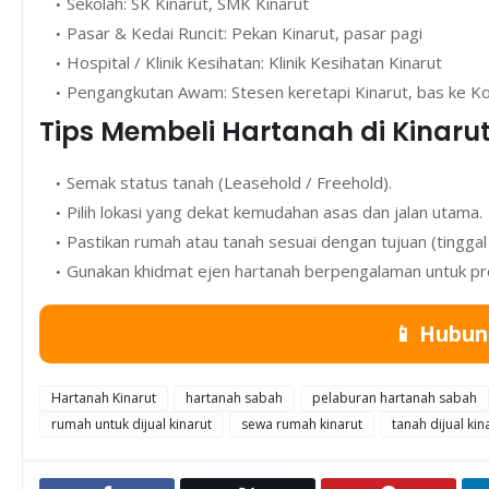
Sekolah: SK Kinarut, SMK Kinarut
Pasar & Kedai Runcit: Pekan Kinarut, pasar pagi
Hospital / Klinik Kesihatan: Klinik Kesihatan Kinarut
Pengangkutan Awam: Stesen keretapi Kinarut, bas ke Ko
Tips Membeli Hartanah di Kinaru
Semak status tanah (Leasehold / Freehold).
Pilih lokasi yang dekat kemudahan asas dan jalan utama.
Pastikan rumah atau tanah sesuai dengan tujuan (tinggal 
Gunakan khidmat ejen hartanah berpengalaman untuk pro
📱 Hubun
Hartanah Kinarut
hartanah sabah
pelaburan hartanah sabah
rumah untuk dijual kinarut
sewa rumah kinarut
tanah dijual kin