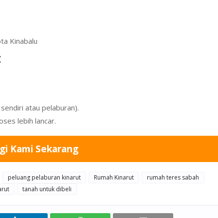
ta Kinabalu
t
sendiri atau pelaburan).
ses lebih lancar.
gi Kami Sekarang
peluang pelaburan kinarut
Rumah Kinarut
rumah teres sabah
arut
tanah untuk dibeli