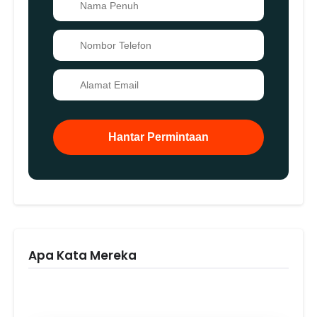
👤
📞
✉️
Hantar Permintaan
Apa Kata Mereka