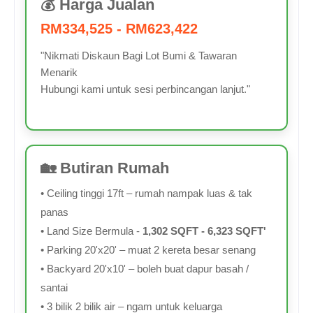
💰 Harga Jualan
RM334,525 - RM623,422
"Nikmati Diskaun Bagi Lot Bumi & Tawaran
Menarik
Hubungi kami untuk sesi perbincangan lanjut."
🏡 Butiran Rumah
• Ceiling tinggi 17ft – rumah nampak luas & tak
panas
• Land Size Bermula -
1,302 SQFT - 6,323 SQFT'
• Parking 20'x20' – muat 2 kereta besar senang
• Backyard 20'x10' – boleh buat dapur basah /
santai
• 3 bilik 2 bilik air – ngam untuk keluarga