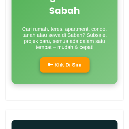
Sabah
Cari rumah, teres, apartment, condo,
tanah atau sewa di Sabah? Subsale,
projek baru, semua ada dalam satu
tempat – mudah & cepat!
🔑 Klik Di Sini