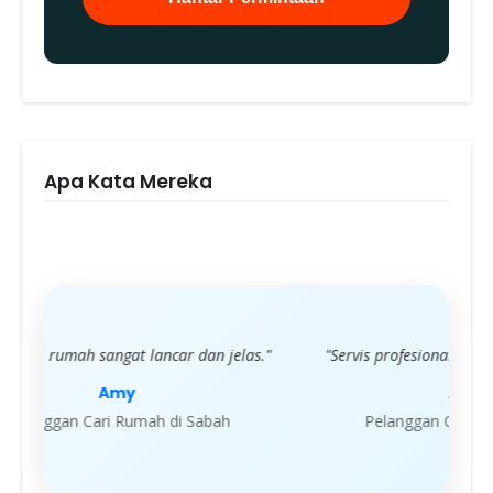
Apa Kata Mereka
elas."
"Servis profesional dan sangat memuaskan."
"Say
diberik
Ahmad
Pelanggan Cari Rumah di Sabah