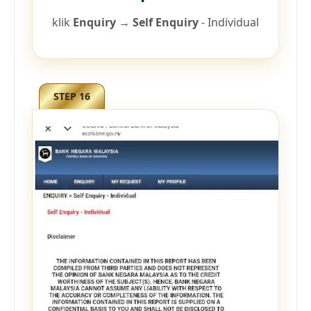
klik
Enquiry → Self Enquiry
- Individual
STEP 16