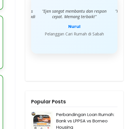
bantu dan respon
"Proses beli rumah sangat lancar dan
"Se
ng terbaik!"
jelas."
rul
Amy
 Rumah di Sabah
Pelanggan Cari Rumah di Sabah
Pela
Popular Posts
Perbandingan Loan Rumah:
Bank vs LPPSA vs Borneo
Housing