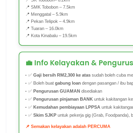
📍 SMK Tobobon – 7.5km
📍 Menggatal – 5.9km
📍 Pekan Telipok – 4.9km
📍 Tuaran – 16.0km
📍 Kota Kinabalu – 19.5km
💼 Info Kelayakan & Penguru
✅
Gaji bersih RM2,300 ke atas
sudah boleh cuba m
✅ Boleh buat
gabung loan
dengan pasangan / ibu bap
✅
Pengurusan GUAMAN
disediakan
✅
Pengurusan pinjaman BANK
untuk kakitangan ke
✅
Kemudahan pembiayaan LPPSA
untuk kakitanga
✅
Skim SJKP
untuk pekerja gig (Grab, Foodpanda), bek
📌 Semakan kelayakan adalah PERCUMA