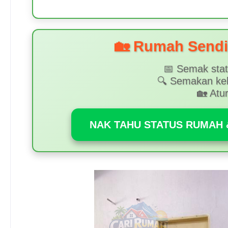
🏡 Rumah Sendir
📅 Semak stat
🔍 Semakan ke
🏡 Atu
NAK TAHU STATUS RUMAH &