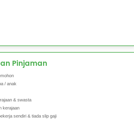
san Pinjaman
emohon
a / anak
rajaan & swasta
n kerajaan
erja sendiri & tiada slip gaji