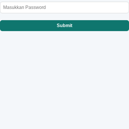
Cari rumah, teres, apartment, condo,
tanah atau sewa di Sabah? Subsale,
projek baru, semua ada dalam satu
Submit
tempat – mudah & cepat!
🔑 Klik Di Sini
Dapatkan
Konsultasi