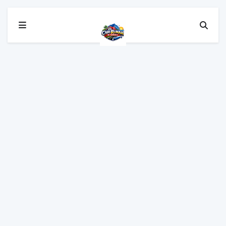
Home
home loan calculator subsale
SUBSALE HOME
CALCULATOR
SUBSALE HOME
CALCULATOR
Cari Rumah di Sabah
February 24, 2026