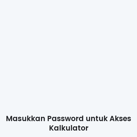
🏡
Listing Hartanah
Masukkan Password untuk Akses
Sabah
Kalkulator