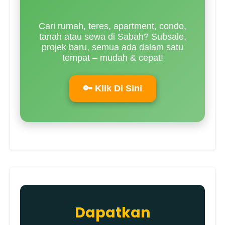
Cari rumah, teres, apartment, condo,
tanah atau sewa di Sabah? Subsale,
projek baru, semua ada dalam satu
tempat – mudah & cepat!
🔑 Klik Di Sini
Dapatkan