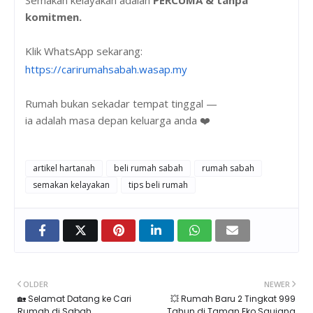
Semakan kelayakan adalah
PERCUMA & tanpa
komitmen.
Klik WhatsApp sekarang:
https://carirumahsabah.wasap.my
Rumah bukan sekadar tempat tinggal —
ia adalah masa depan keluarga anda ❤️
artikel hartanah
beli rumah sabah
rumah sabah
semakan kelayakan
tips beli rumah
OLDER
NEWER
🏡 Selamat Datang ke Cari
💥 Rumah Baru 2 Tingkat 999
Rumah di Sabah
Tahun di Taman Eko Saujana